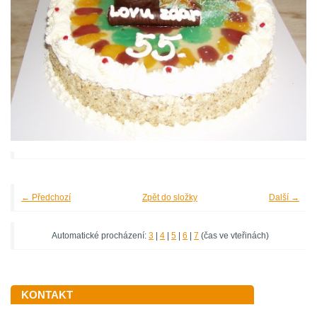
← Předchozí
Zpět do složky
Další →
Automatické procházení:
3
|
4
|
5
|
6
|
7
(čas ve vteřinách)
KONTAKT