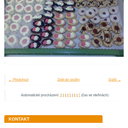
← Předchozí
Zpět do složky
Další →
Automatické procházení:
3
|
4
|
5
|
6
|
7
(čas ve vteřinách)
KONTAKT