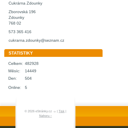
Cukrárna Zdounky
Zborovská 196
Zdounky
768 02
573 365 416
cukrarna.zdounky@seznam.cz
STATISTIKY
Celkem:
482928
Měsíc:
14449
Den:
504
Online:
5
© 2026 eStránky.cz
|
Tisk
|
Nahoru ↑