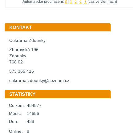
Automatické procházení:
3
|
4
|
5
|
6
|
7
(čas ve vteřinách)
KONTAKT
Cukrárna Zdounky
Zborovská 196
Zdounky
768 02
573 365 416
cukrarna.zdounky@seznam.cz
STATISTIKY
Celkem:
484577
Měsíc:
14656
Den:
438
Online:
8