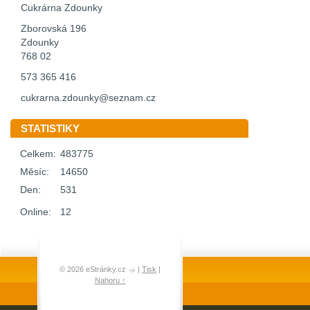
Cukrárna Zdounky
Zborovská 196
Zdounky
768 02
573 365 416
cukrarna.zdounky@seznam.cz
STATISTIKY
Celkem:
483775
Měsíc:
14650
Den:
531
Online:
12
© 2026 eStránky.cz
|
Tisk
|
Nahoru ↑