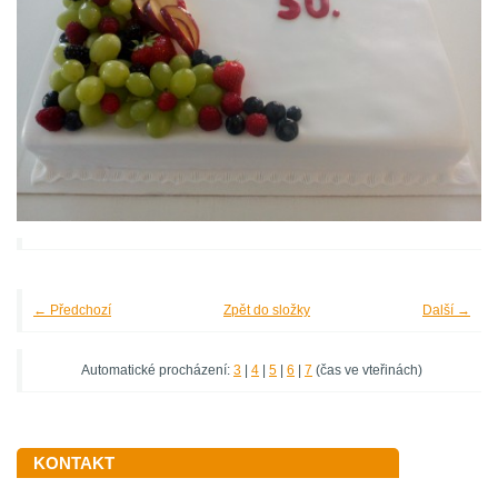
← Předchozí
Zpět do složky
Další →
Automatické procházení:
3
|
4
|
5
|
6
|
7
(čas ve vteřinách)
KONTAKT