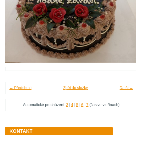
← Předchozí
Zpět do složky
Další →
Automatické procházení:
3
|
4
|
5
|
6
|
7
(čas ve vteřinách)
KONTAKT