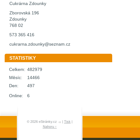
Cukrárna Zdounky
Zborovská 196
Zdounky
768 02
573 365 416
cukrarna.zdounky@seznam.cz
STATISTIKY
Celkem:
482979
Měsíc:
14466
Den:
497
Online:
6
© 2026 eStránky.cz
|
Tisk
|
Nahoru ↑